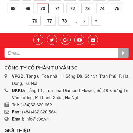
68
69
70
71
72
73
74
75
76
77
78
...
CÔNG TY CỔ PHẦN TƯ VẤN 3C
VPGD:
Tầng 6, Tòa nhà HH Sông Đà, Số 131 Trần Phú, P. Hà
Đông, Hà Nội
ĐKKD:
Tầng L1, Tòa nhà Diamond Flower, Số 48 Đường Lê
Văn Lương, P. Thanh Xuân, Hà Nội
Tel:
(+84)62 620 662
Fax:
(+84)462 620 584
Email:
info@c3c.vn
GIỚI THIỆU