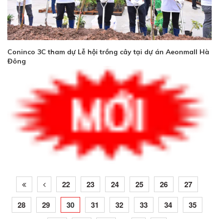
Coninco 3C tham dự Lễ hội trồng cây tại dự án Aeonmall Hà
Đông
22
23
24
25
26
27
28
29
30
31
32
33
34
35