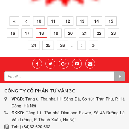
10
11
12
13
14
15
16
17
18
19
20
21
22
23
24
25
26
...
CÔNG TY CỔ PHẦN TƯ VẤN 3C
VPGD:
Tầng 6, Tòa nhà HH Sông Đà, Số 131 Trần Phú, P. Hà
Đông, Hà Nội
ĐKKD:
Tầng L1, Tòa nhà Diamond Flower, Số 48 Đường Lê
Văn Lương, P. Thanh Xuân, Hà Nội
Tel:
(+84)62 620 662