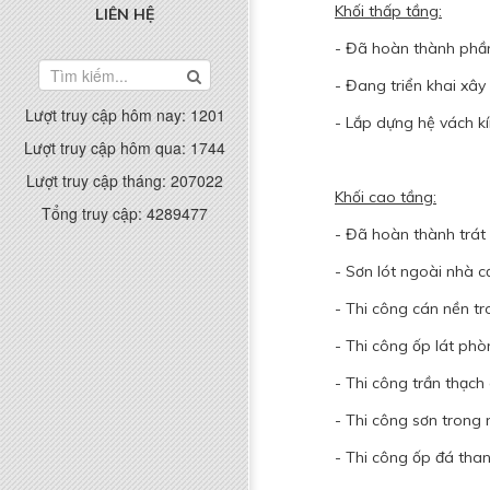
Khối thấp tầng:
LIÊN HỆ
- Đã hoàn thành phần 
- Đang triển khai xây
Lượt truy cập hôm nay:
1201
- Lắp dựng hệ vách kí
Lượt truy cập hôm qua:
1744
Lượt truy cập tháng:
207022
Khối cao tầng:
Tổng truy cập:
4289477
- Đã hoàn thành trát
- Sơn lót ngoài nhà 
- Thi công cán nền tr
- Thi công ốp lát phò
- Thi công trần thạch
- Thi công sơn trong 
- Thi công ốp đá tha