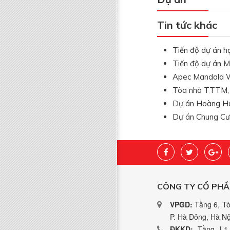
Tin tức khác
Tiến độ dự án h
Tiến độ dự án 
Apec Mandala W
Tòa nhà TTTM, d
Dự án Hoàng Hu
Dự án Chung Cư
CÔNG TY CỔ PHẦ
VPGD:
Tầng 6, Tò
P. Hà Đông, Hà Nộ
ĐKKD:
Tầng L1,