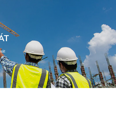
ÁT
sát