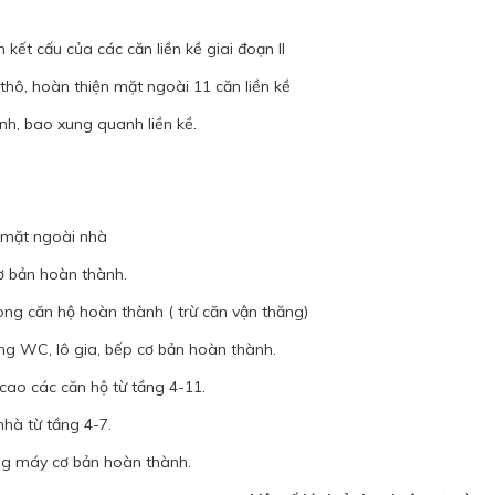
kết cấu của các căn liền kề giai đoạn II
 thô, hoàn thiện mặt ngoài 11 căn liền kề
nh, bao xung quanh liền kề.
 mặt ngoài nhà
cơ bản hoàn thành.
ong căn hộ hoàn thành ( trừ căn vận thăng)
ng WC, lô gia, bếp cơ bản hoàn thành.
 cao các căn hộ từ tầng 4-11.
nhà từ tầng 4-7.
ng máy cơ bản hoàn thành.