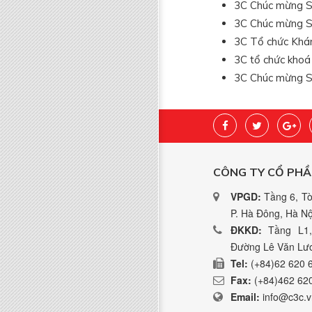
3C Chúc mừng Si
3C Chúc mừng S
3C Tổ chức Khám
3C tổ chức khoá
3C Chúc mừng Si
CÔNG TY CỔ PHẦ
VPGD:
Tầng 6, Tò
P. Hà Đông, Hà Nộ
ĐKKD:
Tầng L1,
Đường Lê Văn Lươ
Tel:
(+84)62 620 
Fax:
(+84)462 62
Email:
info@c3c.v