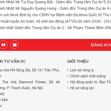
nh Nhật Mr Tạ Duy Quang Bái - Giám đốc Trung tâm Dự án 5 (10
inh Nhật Mr Nguyễn Quang Hưng - Giám đốc Trung tâm Dự án 4 (
 sức khoẻ định kỳ cho CBNV tại Bệnh viện Đa khoa Quốc tế Thu 
 Huấn luyện An toàn, Vệ sinh lao động (ATVSLĐ) năm 2026 - (31
nh nhật Giám đốc Trung tâm Dự án 2 - Mr Phạm Thanh Bình (09/
ĐĂNG KÍ 
N TƯ VẤN 3C
GIỚI THIỆU
a nhà HH Sông Đà, Số 131 Trần Phú,
Lịch sử công ty
i
Chính sách chất lượng
 Tòa nhà Diamond Flower, Số 48
Hội đồng quản trị- Ban Tổ
ng, P. Thanh Xuân, Hà Nội
Hồ sơ năng lực
662
0 584
n