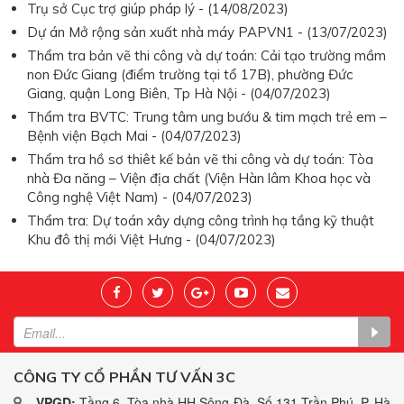
Trụ sở Cục trợ giúp pháp lý - (14/08/2023)
Dự án Mở rộng sản xuất nhà máy PAPVN1 - (13/07/2023)
Thẩm tra bản vẽ thi công và dự toán: Cải tạo trường mầm
non Đức Giang (điểm trường tại tổ 17B), phường Đức
Giang, quận Long Biên, Tp Hà Nội - (04/07/2023)
Thẩm tra BVTC: Trung tâm ung bướu & tim mạch trẻ em –
Bệnh viện Bạch Mai - (04/07/2023)
Thẩm tra hồ sơ thiêt kế bản vẽ thi công và dự toán: Tòa
nhà Đa năng – Viện địa chất (Viện Hàn lâm Khoa học và
Công nghệ Việt Nam) - (04/07/2023)
Thẩm tra: Dự toán xây dựng công trình hạ tầng kỹ thuật
Khu đô thị mới Việt Hưng - (04/07/2023)
CÔNG TY CỔ PHẦN TƯ VẤN 3C
VPGD:
Tầng 6, Tòa nhà HH Sông Đà, Số 131 Trần Phú, P. Hà