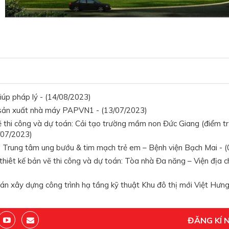
iúp pháp lý - (14/08/2023)
sản xuất nhà máy PAPVN1 - (13/07/2023)
 thi công và dự toán: Cải tạo trường mầm non Đức Giang (điểm tr
/07/2023)
Trung tâm ung bướu & tim mạch trẻ em – Bệnh viện Bạch Mai - (
thiêt kế bản vẽ thi công và dự toán: Tòa nhà Đa năng – Viện địa
án xây dựng công trình hạ tầng kỹ thuật Khu đô thị mới Việt Hưng
ĐĂNG KÍ 