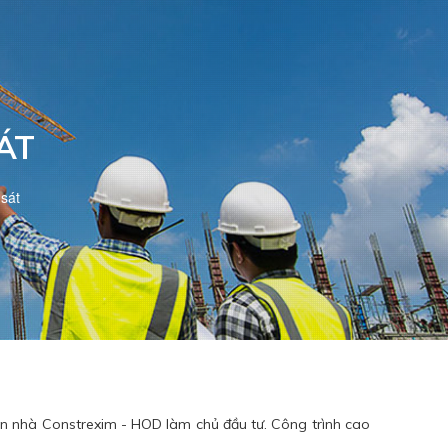
ÁT
sát
n nhà Constrexim - HOD làm chủ đầu tư. Công trình cao