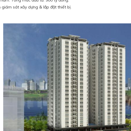
 hầm. Tổng mức đầu tư: 900 tỷ đồng.
 giám sát xây dựng & lắp đặt thiết bị.
h