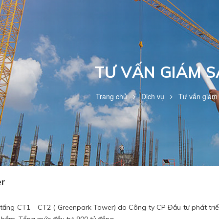
TƯ VẤN GIÁM S
Trang chủ
Dịch vụ
Tư vấn giám 
er
tầng CT1 – CT2 ( Greenpark Tower) do Công ty CP Đầu tư phát triể