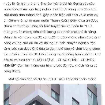
ngày lễ lớn trong tháng 5, chào mừng đại hội Đảng các cấp
càng tăng thêm giá trị, ý nghĩa thiết thực nâng cao đời sống
của nhân dân thành phố, góp phần hiện đại hóa và là một dự
án điểm nhấn phía nam quân Thanh Xuân. Đây là sự án được
chăm chút rất kỹ lưỡng và tâm huyết của chủ đầu tư PCC1
mong muốn mang đến chất lượng cao nhất cho khách hàng.
Đơn vị tư vấn Coninco 3C cũng đóng góp không nhỏ vào thành
công chung của dự án với đội ngũ tư vấn chuyên nghiệp, tận
tâm, sâu sát được Chủ đầu tư đánh giá cao về chất lượng công
tác tư vấn. Coninco 3C luôn mong muốn đồng hành với các Chủ
đầu tư với tiêu chí " CHẤT LƯỢNG - CHẮC CHẮN - CHUYÊN
NGHIỆP" đem lại những giá trị cho các đối tác, khách hàng và
cộng đồng.
Một số hình ảnh về dự án PCC1 Triều Khúc đã hoàn thành