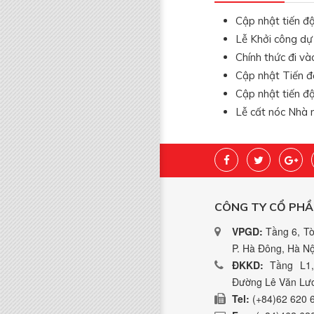
Cập nhật tiến đ
Lễ Khởi công d
Chính thức đi và
Cập nhật Tiến đ
Cập nhật tiến 
Lễ cất nóc Nhà 
CÔNG TY CỔ PHẦ
VPGD:
Tầng 6, Tò
P. Hà Đông, Hà Nộ
ĐKKD:
Tầng L1,
Đường Lê Văn Lươ
Tel:
(+84)62 620 