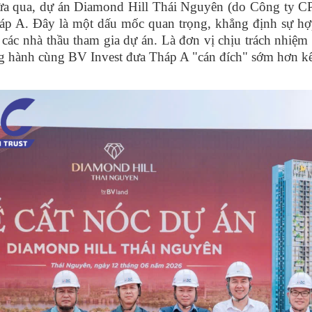
ua, dự án Diamond Hill Thái Nguyên (do Công ty CP B
háp A. Đây là một dấu mốc quan trọng, khẳng định sự hợ
các nhà thầu tham gia dự án.
Là đơn vị chịu trách nhiệm 
g hành cùng BV Invest đưa Tháp A "cán đích" sớm hơn kế