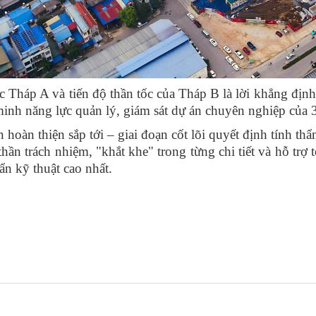
háp A và tiến độ thần tốc của Tháp B là lời khẳng định
inh năng lực quản lý, giám sát dự án chuyên nghiệp của 3
oàn thiện sắp tới – giai đoạn cốt lõi quyết định tính th
thần trách nhiệm, "khắt khe" trong từng chi tiết
và hỗ trợ 
uẩn kỹ thuật cao nhất.