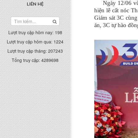
Ngày 12/06 vừa q
LIÊN HỆ
hiện lễ cất nóc T
Giám sát 3C cùng 
án, 3C tự hào đồn
Lượt truy cập hôm nay:
198
Lượt truy cập hôm qua:
1224
Lượt truy cập tháng:
207243
Tổng truy cập:
4289698