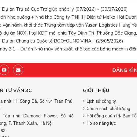
ộ Dự án Trụ sở Cục Trợ giúp pháp lý (07/2026) - (30/07/2026)
ự án Nhà xưởng + Nhà kho Công ty TNHH Điện tử Meiko Hải Dươn
o vận hành, khai thác Trung tâm tiếp vận Yusen Logistics Hưng Yê
ộ dự án NOXH tại KĐT mới phía Tây Dĩnh Trì (Phường Bắc Giang, 
độ Dự án Chung cư Quốc tế BOOYOUNG VINA - (25/05/2026)
máy 2.1 – Dự án Nhà máy sản xuất, chế tạo các bảng mạch in điện
ĐĂNG KÍ 
N TƯ VẤN 3C
GIỚI THIỆU
a nhà HH Sông Đà, Số 131 Trần Phú,
Lịch sử công ty
i
Chính sách chất lượng
 Tòa nhà Diamond Flower, Số 48
Hội đồng quản trị- Ban Tổ
ng, P. Thanh Xuân, Hà Nội
Hồ sơ năng lực
662