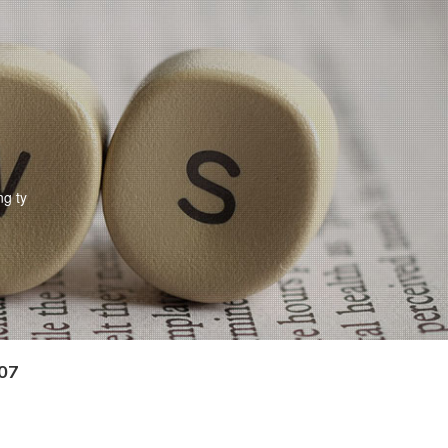
ng ty
/07