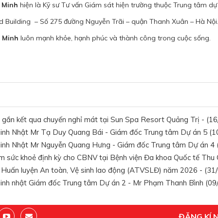
 Minh
hiện là Kỹ sư Tư vấn Giám sát hiện trường thuộc Trung tâm dự
nd Building – Số 275 đường Nguyễn Trãi – quận Thanh Xuân – Hà Nội
 Minh
luôn mạnh khỏe, hạnh phúc và thành công trong cuộc sống.
 gắn kết qua chuyến nghỉ mát tại Sun Spa Resort Quảng Trị - (1
nh Nhật Mr Tạ Duy Quang Bái - Giám đốc Trung tâm Dự án 5 (10
inh Nhật Mr Nguyễn Quang Hưng - Giám đốc Trung tâm Dự án 4 (
 sức khoẻ định kỳ cho CBNV tại Bệnh viện Đa khoa Quốc tế Thu 
 Huấn luyện An toàn, Vệ sinh lao động (ATVSLĐ) năm 2026 - (31
nh nhật Giám đốc Trung tâm Dự án 2 - Mr Phạm Thanh Bình (09/
ĐĂNG KÍ 