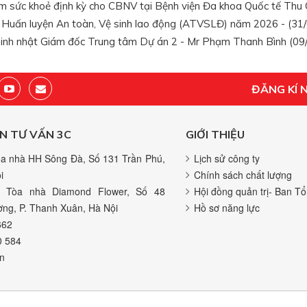
 sức khoẻ định kỳ cho CBNV tại Bệnh viện Đa khoa Quốc tế Thu 
 Huấn luyện An toàn, Vệ sinh lao động (ATVSLĐ) năm 2026 - (31
nh nhật Giám đốc Trung tâm Dự án 2 - Mr Phạm Thanh Bình (09/
ĐĂNG KÍ 
N TƯ VẤN 3C
GIỚI THIỆU
a nhà HH Sông Đà, Số 131 Trần Phú,
Lịch sử công ty
i
Chính sách chất lượng
 Tòa nhà Diamond Flower, Số 48
Hội đồng quản trị- Ban Tổ
ng, P. Thanh Xuân, Hà Nội
Hồ sơ năng lực
662
0 584
n