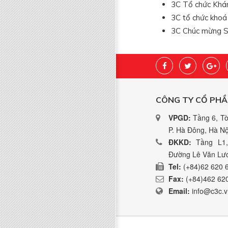
3C Tổ chức Khám
3C tổ chức khoá
3C Chúc mừng Si
CÔNG TY CỔ PHẦ
VPGD:
Tầng 6, Tò
P. Hà Đông, Hà Nộ
ĐKKD:
Tầng L1,
Đường Lê Văn Lươ
Tel:
(+84)62 620 
Fax:
(+84)462 62
Email:
info@c3c.v