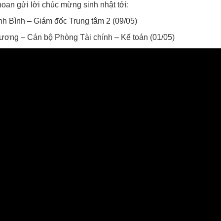
n gửi lời chúc mừng sinh nhật tới:
 Bình – Giám đốc Trung tâm 2 (09/05)
ơng – Cán bộ Phòng Tài chính – Kế toán (01/05)