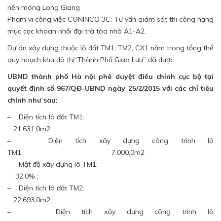
nền móng Long Giang
Phạm vi công việc CONINCO 3C: Tư vấn giám sát thi công hạng
mục cọc khoan nhồi đại trà tòa nhà A1-A2.
Dự án xây dựng thuộc lô đất TM1, TM2, CX1 nằm trong tổng thể
quy hoạch khu đô thị“Thành Phố Giao Lưu” đã được
UBND thành phố Hà nội phê duyệt điều chỉnh cục bộ tại
quyết định số 967/QĐ-UBND ngày 25/2/2015 với các chỉ tiêu
chính như sau:
– Diện tích lô đất TM1:
21.631,0m2;
– Diện tích xây dựng công trình lô
TM1: 7.000,0m2
– Mật độ xây dựng lô TM1:
32,0% ;
– Diện tích lô đất TM2:
22.693,0m2;
– Diện tích xây dựng công trình lô